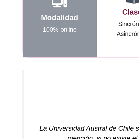
Clas
Modalidad
Sincrón
100% online
Asincró
La Universidad Austral de Chile se
mención, si no existe e