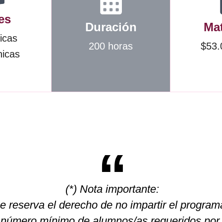
es
Duración
Mat
icas
200 horas
$53.
nicas
(*) Nota importante:
 reserva el derecho de no impartir el programa,
l número mínimo de alumnos/as requeridos por 