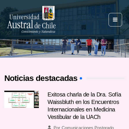
Ir
al
contenido
Mai
Men
Noticias destacadas
Exitosa charla de la Dra. Sofía
Waissbluth en los Encuentros
Internacionales en Medicina
Vestibular de la UACh
Por
Comunicaciones Postgrado