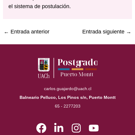
el sistema de postulación.
Navegación
←
Entrada anterior
Entrada siguiente
→
de
entradas
carlos.guajardo@uach.cl
Balneario Pelluco, Los Pinos s/n, Puerto Montt
65 - 2277203